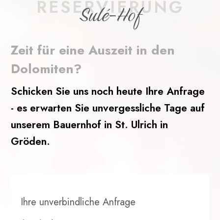
RESERVIERUNG
Sulé-Hof
Zeit für eine Auszeit in den
Dolomiten?
Schicken Sie uns noch heute Ihre Anfrage
- es erwarten Sie unvergessliche Tage auf
unserem Bauernhof in St. Ulrich in
Gröden.
Ihre unverbindliche Anfrage