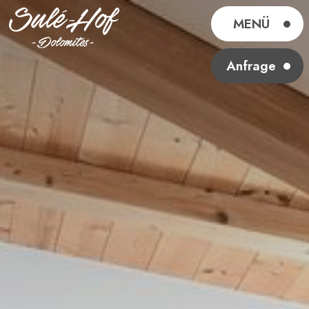
MENÜ
Anfrage
Sulé-Hof
Über uns
Aufenthalt
Frühstück
Erlebnisse
Anfrage