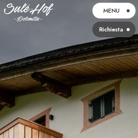
MENU
Richiesta
Sulé-Hof
Chi siamo
Soggiorno
Colazione
Esperienze
Richiesta