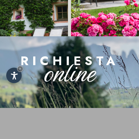
RICHIESTA
online
×
It
De
En
Arrivo
Partenza
7
14